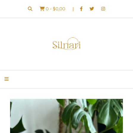
0
-
$0,00