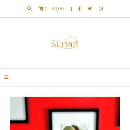
0
-
$0,00